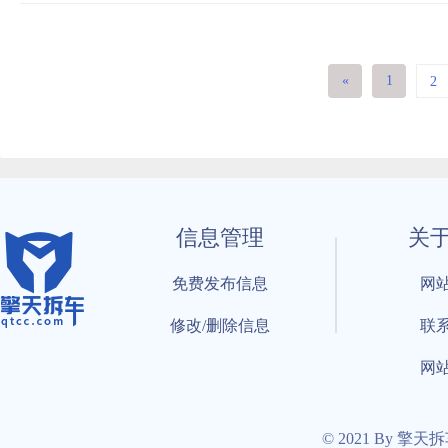
«
1
2
信息管理
关
免费发布信息
网
修改/删除信息
联
网
© 2021 By 擎天