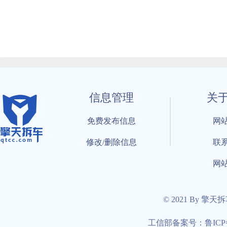
信息管理
关
免费发布信息
网
修改/删除信息
联
网
© 2021 By 擎天
工信部备案号：鲁ICP备