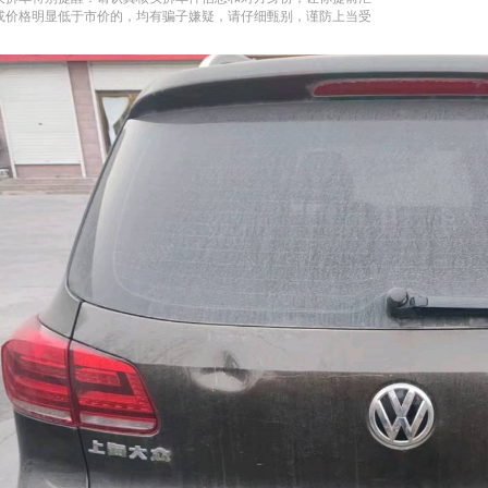
或价格明显低于市价的，均有骗子嫌疑，请仔细甄别，谨防上当受
。