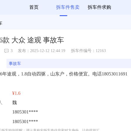
首页
拆车件售卖
拆车件求购
故车
16款 大众 途观 事故车
3
发布：2025-12-12 12:44:19
拆车件编号：12163
事故车
16年途观，1.8自动四驱，山东户，价格便宜。电话18053011691
¥1.6
人
魏
1805301****
1805301****
天拆车特别提醒：请认真核实拆车件信息和对方身份，让你提前汇