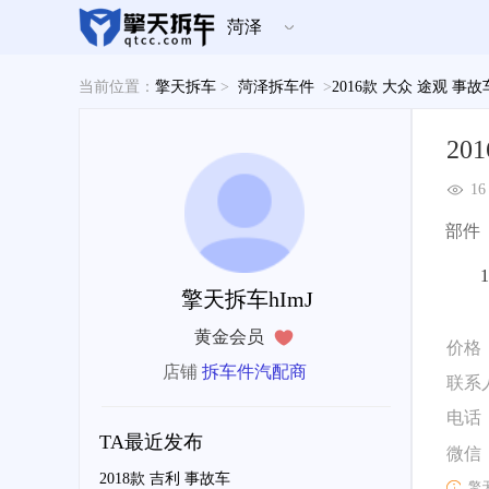
菏泽
当前位置：
擎天拆车
>
菏泽拆车件
>
2016款 大众 途观 事
20
16
部件
擎天拆车hImJ
黄金会员
价格
店铺
拆车件汽配商
联系
电话
TA最近发布
微信
2018款 吉利 事故车
擎