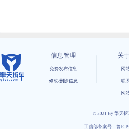
信息管理
关
免费发布信息
网
修改/删除信息
联
网
© 2021 By 擎天
工信部备案号：鲁ICP备