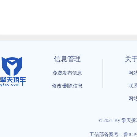
信息管理
关
免费发布信息
网
修改/删除信息
联
网
© 2021 By 擎天
工信部备案号：鲁ICP备