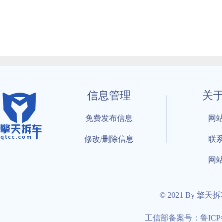
信息管理
关
免费发布信息
网
修改/删除信息
联
网
© 2021 By 擎天
工信部备案号：鲁ICP备