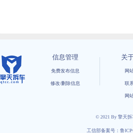
信息管理
关
免费发布信息
网
修改/删除信息
联
网
© 2021 By 擎天
工信部备案号：鲁ICP备