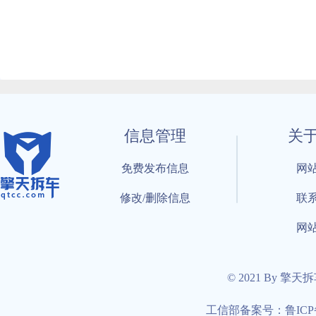
信息管理
关
免费发布信息
网
修改/删除信息
联
网
© 2021 By 擎天
工信部备案号：鲁ICP备