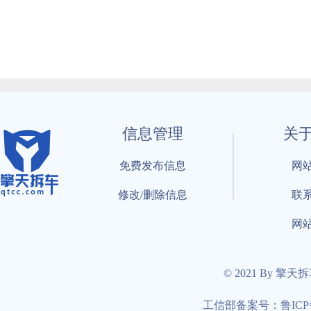
信息管理
关
免费发布信息
网
修改/删除信息
联
网
© 2021 By 擎天
工信部备案号：鲁ICP备