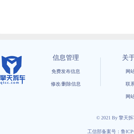
信息管理
关
免费发布信息
网
修改/删除信息
联
网
© 2021 By 擎天
工信部备案号：鲁ICP备