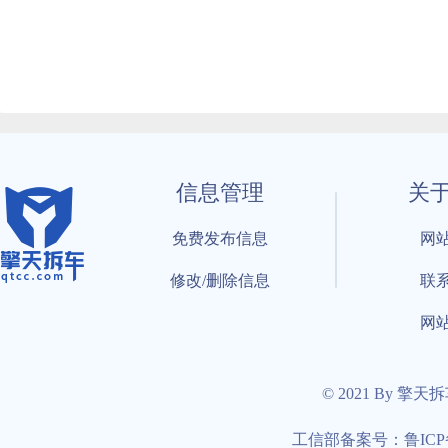
信息管理
关
免费发布信息
网
修改/删除信息
联
网
© 2021 By 擎天
工信部备案号：鲁ICP备