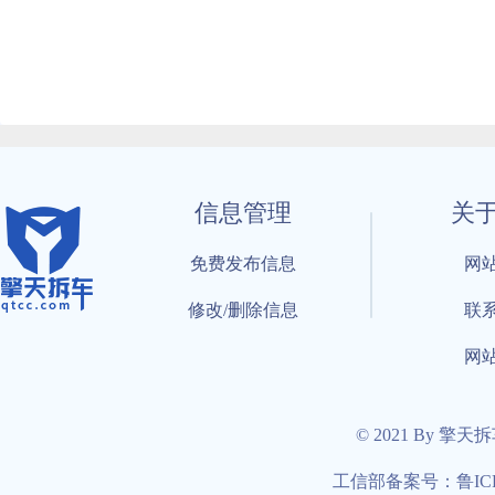
信息管理
关
免费发布信息
网
修改/删除信息
联
网
© 2021 By 擎天
工信部备案号：鲁ICP备