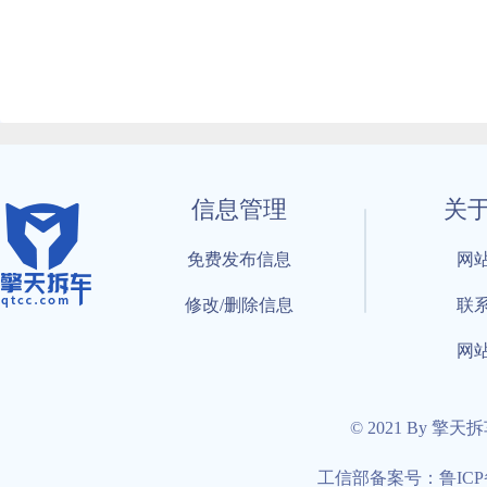
信息管理
关
免费发布信息
网
修改/删除信息
联
网
© 2021 By 擎天
工信部备案号：鲁ICP备