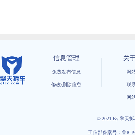
信息管理
关
免费发布信息
网
修改/删除信息
联
网
© 2021 By 擎天
工信部备案号：鲁ICP备