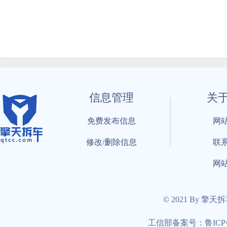
信息管理
关
免费发布信息
网
修改/删除信息
联
网
© 2021 By 擎天
工信部备案号：鲁ICP备