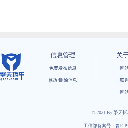
信息管理
关
免费发布信息
网
修改/删除信息
联
网
© 2021 By 擎天
工信部备案号：鲁ICP备