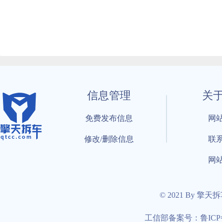
信息管理
关
免费发布信息
网
修改/删除信息
联
网
© 2021 By 擎天
工信部备案号：鲁ICP备