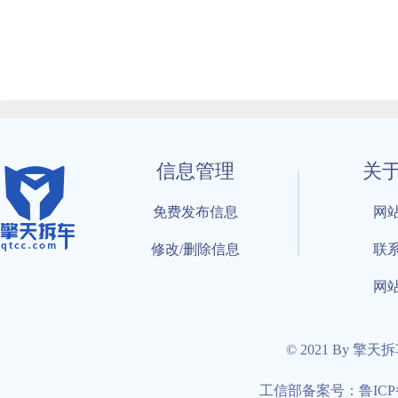
信息管理
关
免费发布信息
网
修改/删除信息
联
网
© 2021 By 擎天
工信部备案号：鲁ICP备