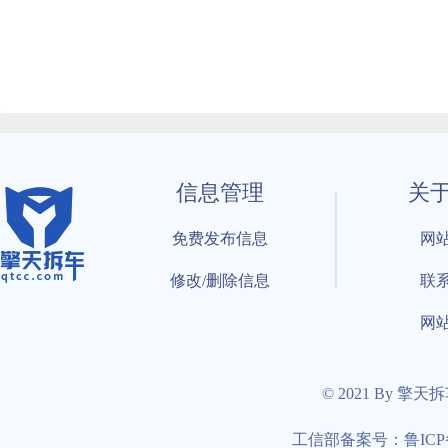
信息管理
关
免费发布信息
网
修改/删除信息
联
网
© 2021 By 擎天
工信部备案号：鲁ICP备