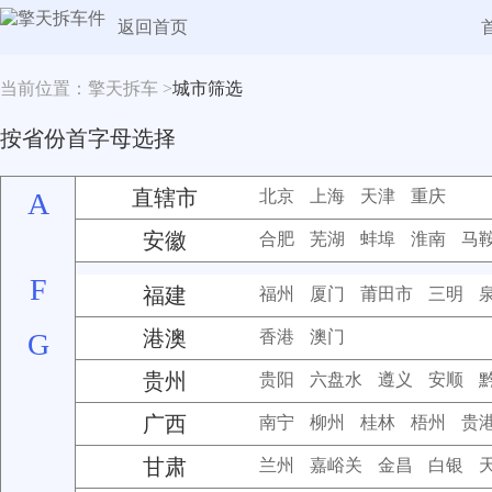
返回首页
当前位置：擎天拆车 >
城市筛选
按省份首字母选择
直辖市
A
北京
上海
天津
重庆
安徽
合肥
芜湖
蚌埠
淮南
马
F
福建
福州
厦门
莆田市
三明
港澳
G
香港
澳门
贵州
贵阳
六盘水
遵义
安顺
广西
南宁
柳州
桂林
梧州
贵
甘肃
兰州
嘉峪关
金昌
白银