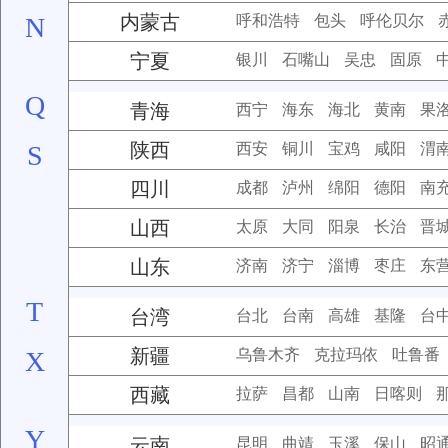
内蒙古
N
呼和浩特
包头
呼伦贝尔
宁夏
银川
石嘴山
吴忠
固原
Q
青海
西宁
海东
海北
黄南
果
陕西
S
西安
铜川
宝鸡
咸阳
渭
四川
成都
泸州
绵阳
德阳
南
山西
太原
大同
阳泉
长治
晋
山东
济南
济宁
淄博
枣庄
东
T
台湾
台北
台南
高雄
基隆
台
新疆
X
乌鲁木齐
克拉玛依
吐鲁番
西藏
拉萨
昌都
山南
日喀则
Y
云南
昆明
曲靖
玉溪
保山
昭