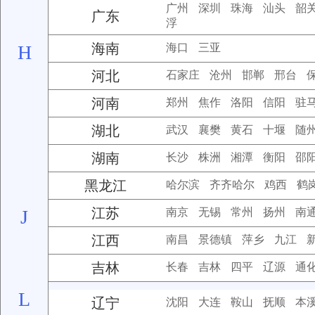
广州
深圳
珠海
汕头
韶
广东
浮
海南
H
海口
三亚
河北
石家庄
沧州
邯郸
邢台
河南
郑州
焦作
洛阳
信阳
驻
湖北
武汉
襄樊
黄石
十堰
随
湖南
长沙
株洲
湘潭
衡阳
邵
黑龙江
哈尔滨
齐齐哈尔
鸡西
鹤
江苏
J
南京
无锡
常州
扬州
南
江西
南昌
景德镇
萍乡
九江
吉林
长春
吉林
四平
辽源
通
L
辽宁
沈阳
大连
鞍山
抚顺
本