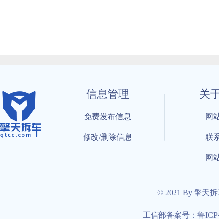
信息管理
关
免费发布信息
网
修改/删除信息
联
网
© 2021 By 擎天
工信部备案号：鲁ICP备