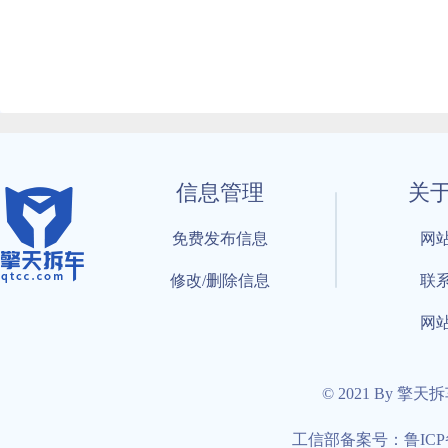
信息管理
关
免费发布信息
网
修改/删除信息
联
网
© 2021 By 擎天
工信部备案号：鲁ICP备