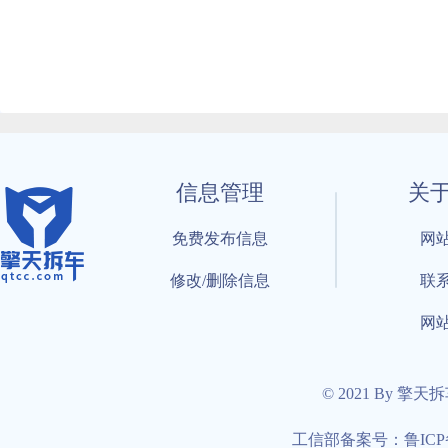
信息管理
关
免费发布信息
网
修改/删除信息
联
网
© 2021 By 擎天
工信部备案号：鲁ICP备