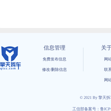
信息管理
关
免费发布信息
网
修改/删除信息
联
网
© 2021 By 擎天
工信部备案号：鲁ICP备