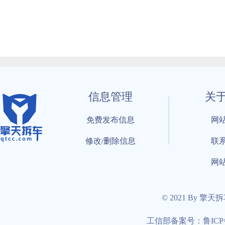
信息管理
关
免费发布信息
网
修改/删除信息
联
网
© 2021 By 擎天
工信部备案号：鲁ICP备