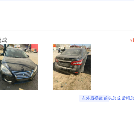
总成
¥
左外后视镜 前头总成 后幅