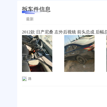
拆车件信息
最新
2012款 日产尼桑 左外后视镜 前头总成 后幅
路