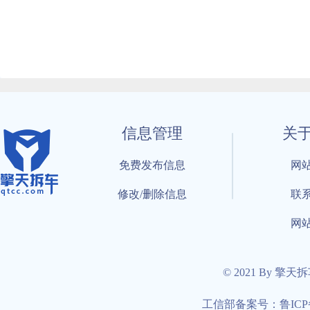
信息管理
关
免费发布信息
网
修改/删除信息
联
网
© 2021 By 擎天
工信部备案号：鲁ICP备