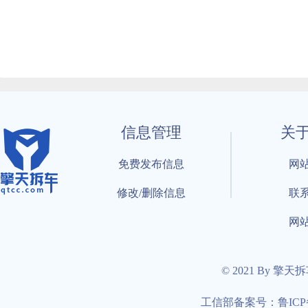
信息管理
关
免费发布信息
网
修改/删除信息
联
网
© 2021 By 擎天
工信部备案号：鲁ICP备