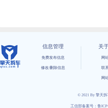
信息管理
关
免费发布信息
网
修改/删除信息
联
网
© 2021 By 擎天
工信部备案号：鲁ICP备