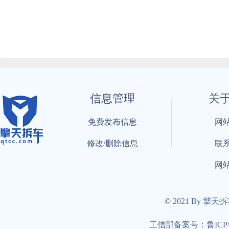
信息管理
关
免费发布信息
网
修改/删除信息
联
网
© 2021 By 擎天
工信部备案号：鲁ICP备