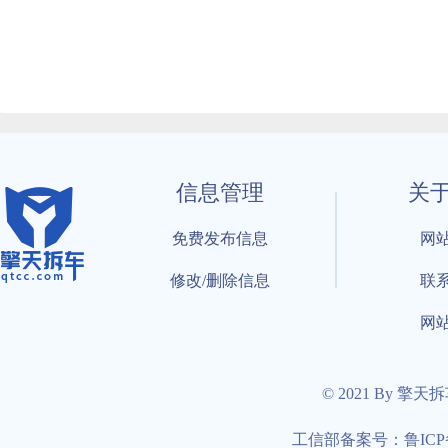
信息管理
关
免费发布信息
网
修改/删除信息
联
网
© 2021 By 擎天
工信部备案号：鲁ICP备