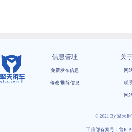
信息管理
关
免费发布信息
网
修改/删除信息
联
网
© 2021 By 擎天
工信部备案号：鲁ICP备