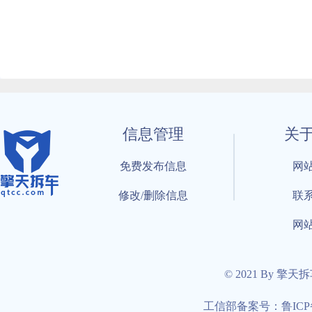
信息管理
关
免费发布信息
网
修改/删除信息
联
网
© 2021 By 擎天
工信部备案号：鲁ICP备