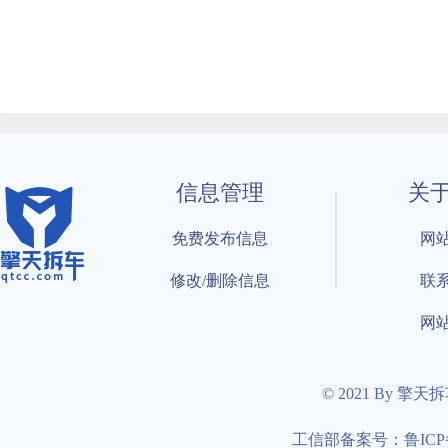
信息管理
关
免费发布信息
网
修改/删除信息
联
网
© 2021 By 擎天
工信部备案号：鲁ICP备