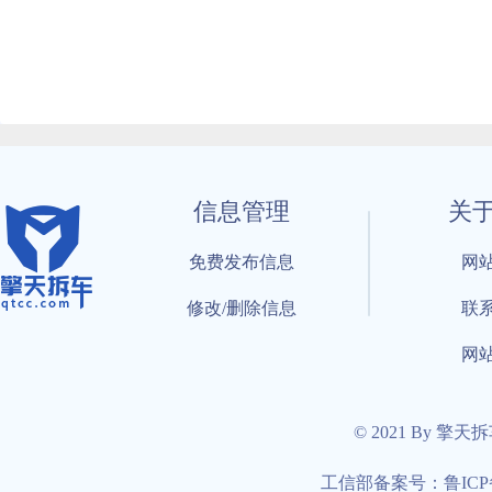
信息管理
关
免费发布信息
网
修改/删除信息
联
网
© 2021 By 擎天
工信部备案号：鲁ICP备