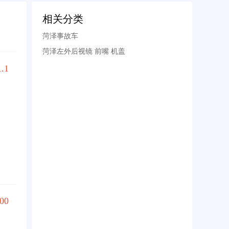
相关分类
菏泽事故车
菏泽左外后视镜 前嘴 机盖
1.1
00