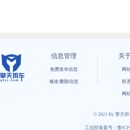
信息管理
关
免费发布信息
网
修改/删除信息
联
网
© 2021 By 擎天
工信部备案号：鲁ICP备