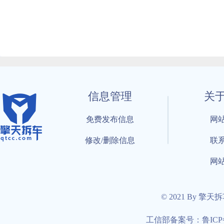
信息管理
关
免费发布信息
网
修改/删除信息
联
网
© 2021 By 擎天
工信部备案号：鲁ICP备