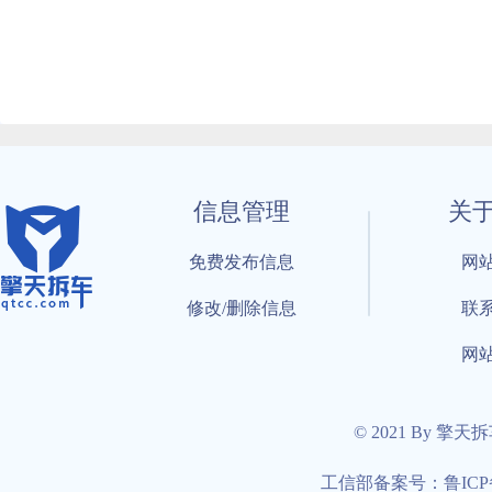
信息管理
关
免费发布信息
网
修改/删除信息
联
网
© 2021 By 擎天
工信部备案号：鲁ICP备