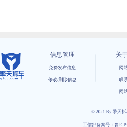
信息管理
关
免费发布信息
网
修改/删除信息
联
网
© 2021 By 擎天
工信部备案号：鲁ICP备