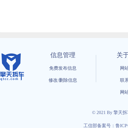
信息管理
关
免费发布信息
网
修改/删除信息
联
网
© 2021 By 擎天
工信部备案号：鲁ICP备