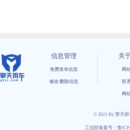
信息管理
关
免费发布信息
网
修改/删除信息
联
网
© 2021 By 擎天
工信部备案号：鲁ICP备