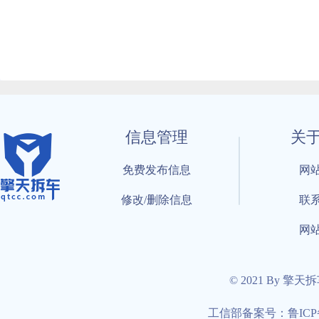
信息管理
关
免费发布信息
网
修改/删除信息
联
网
© 2021 By 擎天
工信部备案号：鲁ICP备