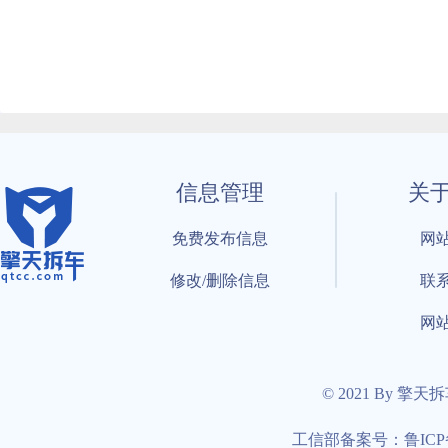
信息管理
关
免费发布信息
网
修改/删除信息
联
网
© 2021 By 擎天
工信部备案号：鲁ICP备