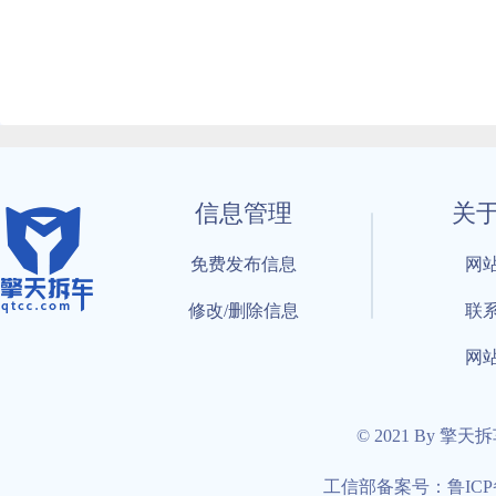
信息管理
关
免费发布信息
网
修改/删除信息
联
网
© 2021 By 擎天
工信部备案号：鲁ICP备