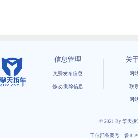
信息管理
关
免费发布信息
网
修改/删除信息
联
网
© 2021 By 擎天
工信部备案号：鲁ICP备