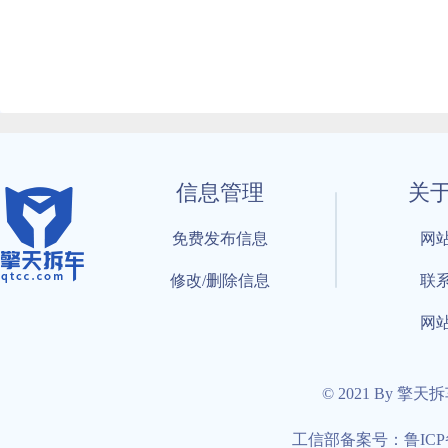
信息管理
关
免费发布信息
网
修改/删除信息
联
网
© 2021 By 擎天
工信部备案号：鲁ICP备