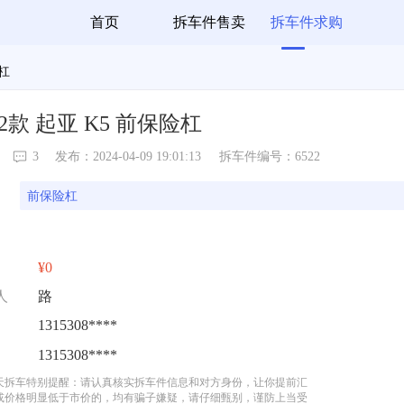
首页
拆车件售卖
拆车件求购
险杠
12款 起亚 K5 前保险杠
3
发布：2024-04-09 19:01:13
拆车件编号：6522
前保险杠
¥0
人
路
1315308****
1315308****
天拆车特别提醒：请认真核实拆车件信息和对方身份，让你提前汇
或价格明显低于市价的，均有骗子嫌疑，请仔细甄别，谨防上当受