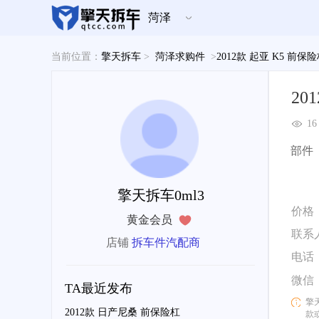
菏泽
当前位置：
擎天拆车
>
菏泽求购件
>
2012款 起亚 K5 前保
20
16
部件
擎天拆车0ml3
价格
黄金会员
联系
店铺
拆车件汽配商
电话
微信
TA最近发布
擎
2012款 日产尼桑 前保险杠
款