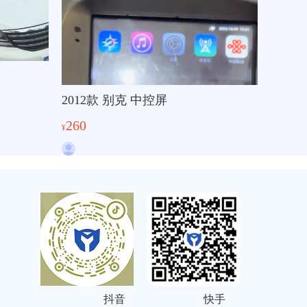
2012款 别克 中控屏
260
¥
抖音
快手