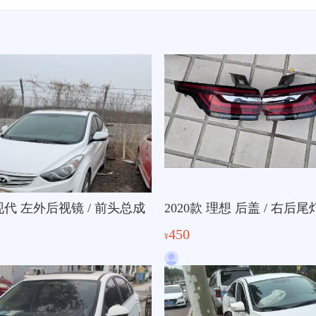
 现代 左外后视镜 / 前头总成
2020款 理想 后盖 / 右后尾
450
¥