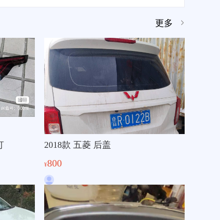
更多
灯
2018款 五菱 后盖
800
¥