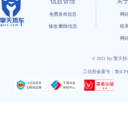
信息管理
关
免费发布信息
网
修改/删除信息
联
网
© 2021 By 擎天
工信部备案号：鲁ICP备